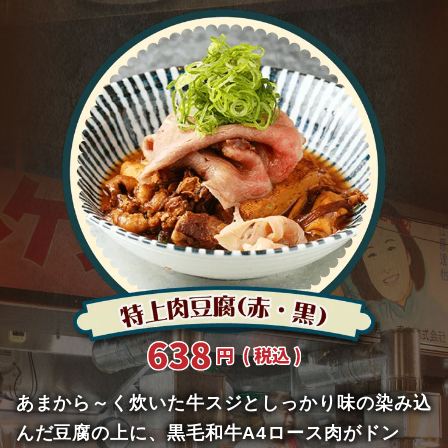
あまから～く炊いた牛スジとしっかり味の染み込
んだ豆腐の上に、黒毛和牛A4ロース肉がドン