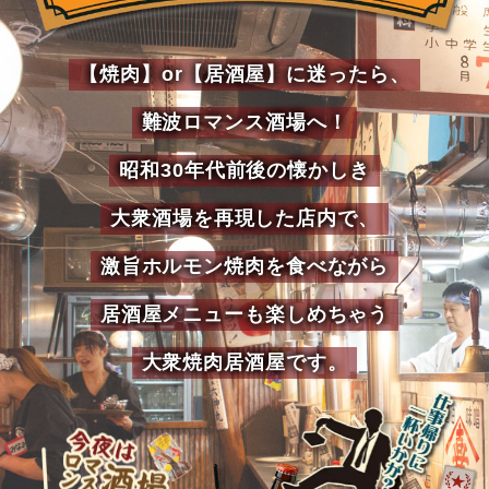
【焼肉】or【居酒屋】に迷ったら、
難波ロマンス酒場へ！
昭和30年代前後の懐かしき
大衆酒場を再現した店内で、
激旨ホルモン焼肉を食べながら
居酒屋メニューも楽しめちゃう
大衆焼肉居酒屋です。